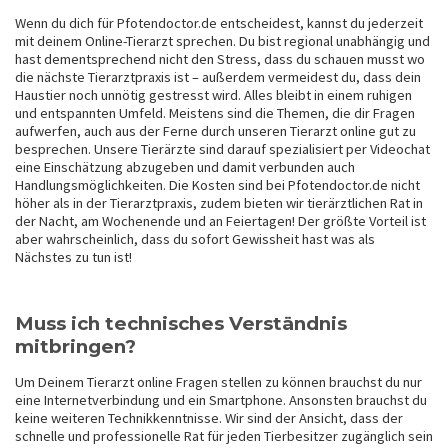
Wenn du dich für Pfotendoctor.de entscheidest, kannst du jederzeit
mit deinem Online-Tierarzt sprechen. Du bist regional unabhängig und
hast dementsprechend nicht den Stress, dass du schauen musst wo
die nächste Tierarztpraxis ist – außerdem vermeidest du, dass dein
Haustier noch unnötig gestresst wird. Alles bleibt in einem ruhigen
und entspannten Umfeld. Meistens sind die Themen, die dir Fragen
aufwerfen, auch aus der Ferne durch unseren Tierarzt online gut zu
besprechen. Unsere Tierärzte sind darauf spezialisiert per Videochat
eine Einschätzung abzugeben und damit verbunden auch
Handlungsmöglichkeiten. Die Kosten sind bei Pfotendoctor.de nicht
höher als in der Tierarztpraxis, zudem bieten wir tierärztlichen Rat in
der Nacht, am Wochenende und an Feiertagen! Der größte Vorteil ist
aber wahrscheinlich, dass du sofort Gewissheit hast was als
Nächstes zu tun ist!
Muss ich technisches Verständnis
mitbringen?
Um Deinem Tierarzt online Fragen stellen zu können brauchst du nur
eine Internetverbindung und ein Smartphone. Ansonsten brauchst du
keine weiteren Technikkenntnisse. Wir sind der Ansicht, dass der
schnelle und professionelle Rat für jeden Tierbesitzer zugänglich sein