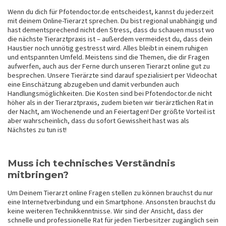
Wenn du dich für Pfotendoctor.de entscheidest, kannst du jederzeit
mit deinem Online-Tierarzt sprechen. Du bist regional unabhängig und
hast dementsprechend nicht den Stress, dass du schauen musst wo
die nächste Tierarztpraxis ist – außerdem vermeidest du, dass dein
Haustier noch unnötig gestresst wird. Alles bleibt in einem ruhigen
und entspannten Umfeld. Meistens sind die Themen, die dir Fragen
aufwerfen, auch aus der Ferne durch unseren Tierarzt online gut zu
besprechen. Unsere Tierärzte sind darauf spezialisiert per Videochat
eine Einschätzung abzugeben und damit verbunden auch
Handlungsmöglichkeiten. Die Kosten sind bei Pfotendoctor.de nicht
höher als in der Tierarztpraxis, zudem bieten wir tierärztlichen Rat in
der Nacht, am Wochenende und an Feiertagen! Der größte Vorteil ist
aber wahrscheinlich, dass du sofort Gewissheit hast was als
Nächstes zu tun ist!
Muss ich technisches Verständnis
mitbringen?
Um Deinem Tierarzt online Fragen stellen zu können brauchst du nur
eine Internetverbindung und ein Smartphone. Ansonsten brauchst du
keine weiteren Technikkenntnisse. Wir sind der Ansicht, dass der
schnelle und professionelle Rat für jeden Tierbesitzer zugänglich sein