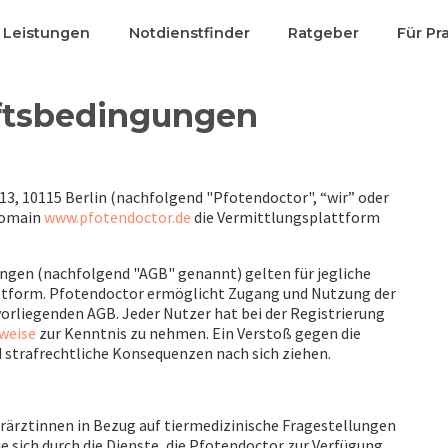
& Leistungen
Notdienstfinder
Ratgeber
Für Pr
ts­beding­ungen
3, 10115 Berlin (nachfolgend "Pfotendoctor", “wir” oder
Domain
www.pfotendoctor.de
die Vermittlungsplattform
ngen (nachfolgend "AGB" genannt) gelten für jegliche
ttform. Pfotendoctor ermöglicht Zugang und Nutzung der
vorliegenden AGB. Jeder Nutzer hat bei der Registrierung
weise
zur Kenntnis zu nehmen. Ein Verstoß gegen die
strafrechtliche Konsequenzen nach sich ziehen.
erärztinnen in Bezug auf tiermedizinische Fragestellungen
e sich durch die Dienste, die Pfotendoctor zur Verfügung