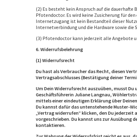
(2) Es besteht kein Anspruch auf die dauerhafte 
Pfotendoctor. Es wird keine Zusicherung für de
Internetzugang ist kein Bestandteil dieser Nutz
Internetverbindung und die Hardware sowie die S
(3) Pfotendoctor kann jederzeit alle Angebote u
6. Widerrufsbelehrung
(1) Widerrufsrecht
Du hast als Verbraucher das Recht, diesen Ver
Vertragsabschlusses (Bestätigung deiner Term
Um Dein Widerrufsrecht auszuüben, musst Du u
Geschäftsführerin Juliane Langnau, Wöhlertstraß
mittels einer eindeutigen Erklärung über Deinen
Du kannst dafür das untenstehende Muster-Wid
„Vertrag widerrufen“ klicken, den Du jederzeit a
vorgeschrieben. Du kannst uns zur Ausübung des
kontaktieren.
Zur Wahrung der Widerrufsfrist reicht es aus, d