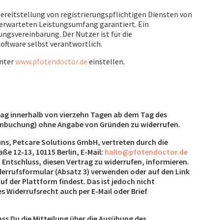
Bereitstellung von registrierungspflichtigen Diensten von
n erwarteten Leistungsumfang garantiert. Ein
ungsvereinbarung. Der Nutzer ist für die
oftware selbst verantwortlich.
nter
www.pfotendoctor.de
einstellen.
trag innerhalb von vierzehn Tagen ab dem Tag des
inbuchung) ohne Angabe von Gründen zu widerrufen.
ns, Petcare Solutions GmbH, vertreten durch die
e 12-13, 10115 Berlin, E-Mail:
hallo@pfotendoctor.de
 Entschluss, diesen Vertrag zu widerrufen, informieren.
errufsformular (Absatz 3) verwenden oder auf den Link
uf der Plattform findest. Das ist jedoch nicht
 Widerrufsrecht auch per E-Mail oder Brief
ass Du die Mitteilung über die Ausübung des