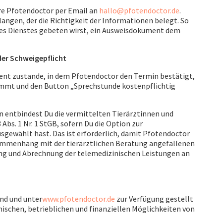
ere Pfotendoctor per Email an
hallo@pfotendoctor.de
.
angen, der die Richtigkeit der Informationen belegt. So
 des Dienstes gebeten wirst, ein Ausweisdokument dem
er Schweigepflicht
t zustande, in dem Pfotendoctor den Termin bestätigt,
mt und den Button „Sprechstunde kostenpflichtig
 entbindest Du die vermittelten Tierärztinnen und
Abs. 1 Nr. 1 StGB, sofern Du die Option zur
sgewählt hast. Das ist erforderlich, damit Pfotendoctor
sammenhang mit der tierärztlichen Beratung angefallenen
ng und Abrechnung der telemedizinischen Leistungen an
ind und unter
www.pfotendoctor.de
zur Verfügung gestellt
ischen, betrieblichen und finanziellen Möglichkeiten von