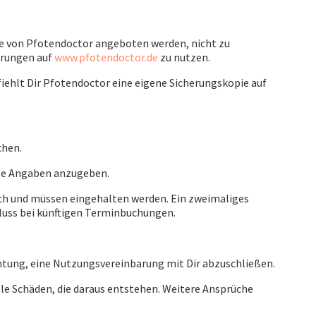
lche von Pfotendoctor angeboten werden, nicht zu
arungen auf
www.pfotendoctor.de
zu nutzen.
iehlt Dir Pfotendoctor eine eigene Sicherungskopie auf
chen.
dige Angaben anzugeben.
lich und müssen eingehalten werden. Ein zweimaliges
luss bei künftigen Terminbuchungen.
chtung, eine Nutzungsvereinbarung mit Dir abzuschließen.
alle Schäden, die daraus entstehen. Weitere Ansprüche