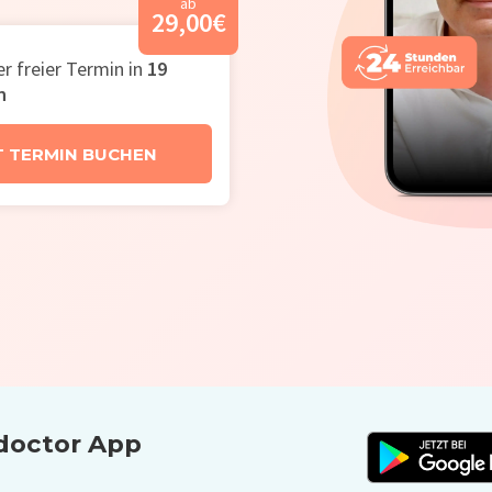
ab
29,00
€
r freier Termin in
19
n
T TERMIN BUCHEN
­doctor App