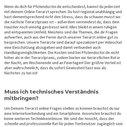
Wenn du dich für Pfotendoctor.de entscheidest, kannst du jederzeit
mit deinem Online-Tierarzt sprechen. Du bist regional unabhängig und
hast dementsprechend nicht den Stress, dass du schauen musst wo
die nächste Tierarztpraxis ist – außerdem vermeidest du, dass dein
Haustier noch unnötig gestresst wird. Alles bleibt in einem ruhigen
und entspannten Umfeld. Meistens sind die Themen, die dir Fragen
aufwerfen, auch aus der Ferne durch unseren Tierarzt online gut zu
besprechen. Unsere Tierärzte sind darauf spezialisiert per Videochat
eine Einschätzung abzugeben und damit verbunden auch
Handlungsmöglichkeiten. Die Kosten sind bei Pfotendoctor.de nicht
höher als in der Tierarztpraxis, zudem bieten wir tierärztlichen Rat in
der Nacht, am Wochenende und an Feiertagen! Der größte Vorteil ist
aber wahrscheinlich, dass du sofort Gewissheit hast was als
Nächstes zu tun ist!
Muss ich technisches Verständnis
mitbringen?
Um Deinem Tierarzt online Fragen stellen zu können brauchst du nur
eine Internetverbindung und ein Smartphone. Ansonsten brauchst du
keine weiteren Technikkenntnisse. Wir sind der Ansicht, dass der
schnelle und professionelle Rat für jeden Tierbesitzer zugänglich sein