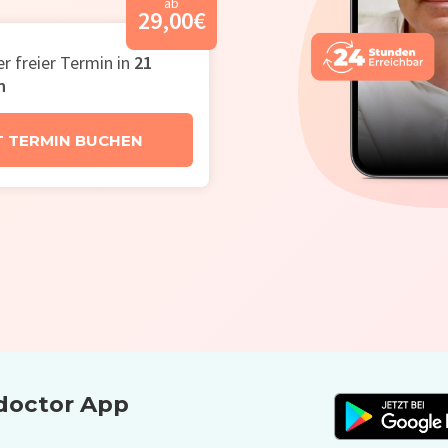
ab
29,00
€
r freier Termin in
21
n
T TERMIN BUCHEN
­doctor App