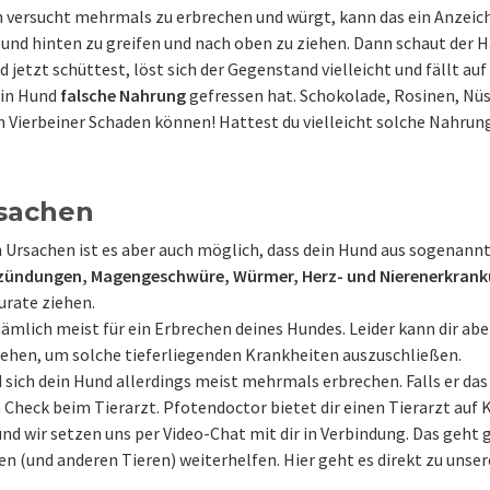
h versucht mehrmals zu erbrechen und würgt, kann das ein Anzeiche
und hinten zu greifen und nach oben zu ziehen. Dann schaut der H
jetzt schüttest, löst sich der Gegenstand vielleicht und fällt auf
ein Hund
falsche Nahrung
gefressen hat. Schokolade, Rosinen, Nüs
 Vierbeiner Schaden können! Hattest du vielleicht solche Nahrun
sachen
Ursachen ist es aber auch möglich, dass dein Hund aus sogenann
zündungen, Magengeschwüre, Würmer, Herz- und Nierenerkran
urate ziehen.
mlich meist für ein Erbrechen deines Hundes. Leider kann dir aber
stehen, um solche tieferliegenden Krankheiten auszuschließen.
 sich dein Hund allerdings meist mehrmals erbrechen. Falls er das 
 Check beim Tierarzt. Pfotendoctor bietet dir einen Tierarzt auf 
d wir setzen uns per Video-Chat mit dir in Verbindung. Das geht 
n (und anderen Tieren) weiterhelfen. Hier geht es direkt zu uns