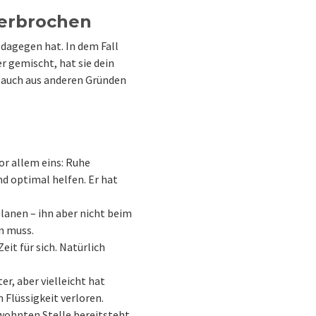
erbrochen
dagegen hat. In dem Fall
r gemischt, hat sie dein
nt auch aus anderen Gründen
or allem eins: Ruhe
nd optimal helfen. Er hat
planen – ihn aber nicht beim
n muss.
it für sich. Natürlich
r, aber vielleicht hat
 Flüssigkeit verloren.
ewohnten Stelle bereitsteht.