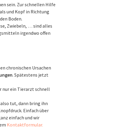
n sein. Zur schnellen Hilfe
als und Kopf in Richtung
 den Boden.
se, Zwiebeln, … sind alles
gsmitteln irgendwo offen
ten chronischen Ursachen
kungen
. Spätestens jetzt
 nur ein Tierarzt schnell
also tut, dann bring ihn
Knopfdruck. Einfach über
ganz einfach und wir
erem
Kontaktformular.