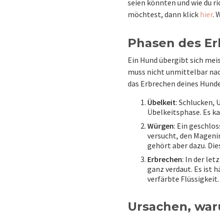
seien könnten und wie du ri
möchtest, dann klick
hier
. 
Phasen des Er
Ein Hund übergibt sich meis
muss nicht unmittelbar nach
das Erbrechen deines Hundes
Übelkeit
: Schlucken, 
Übelkeitsphase. Es ka
Würgen
: Ein geschlo
versucht, den Magenin
gehört aber dazu. Die
Erbrechen
: In der le
ganz verdaut. Es ist h
verfärbte Flüssigkeit.
Ursachen, war