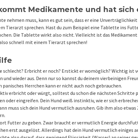
kommt Medikamente und hat sich 
 nehmen muss, kann es gut sein, dass er eine Unverträglichkeit 
em Tierarzt sprechen. Hast du zum Beispiel eine Tablette ins Futte
ochen. Die Tablette wirkt also nicht. Vielleicht ist das Medikame
 also schnell mit einem Tierarzt sprechen!
ilfe
schlecht? Erbricht er noch? Erstickt er womöglich? Wichtig ist v
n und wieder aus. Denn nur so kannst du deinem vierbeinigen Freu
 panisches Herrchen kann er nicht auch noch gebrauchen.
tiv erbricht oder würgt, solltest du schon die nächsten Schritte 
 oder eingreifen. Dein Hund weiß instinktiv, wie er sich erbreche
ann muss sich dein Hund vermutlich ausruhen. Gib ihm also etwas Ze
rn.
ort Futter zu geben. Zwar braucht er vermutlich Energie durchFutte
hen erst ausgelöst. Allerdings hat dein Hund vermutlich einiges an
achte also darauf, dass genügend Flüssigkeit (Wasser) an seiner g