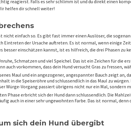
chtig reagierst. Falls es sehr schlimm ist und du direkt einen ko
Wir helfen dir schnell weiter!
brechens
t nicht einfach so. Es gibt fast immer einen Auslöser, die sogena
 Eintreten der Ursache auftreten. Es ist normal, wenn einige Zeit
 besser einschätzen kannst, ist es hilfreich, die drei Phasen zu k
Unruhe, Schmatzen und viel Speichel. Das ist ein Zeichen für die er
nn auch vorkommen, dass dein Hund versucht Gras zu fressen, währ
ssenes Maul und ein angezogener, angespannter Bauch zeigt an, da
halt in die Speiseröhre und schlussendlich in das Maul zu würgen. 
ser Würge-Vorgang passiert übrigens nicht nur ein Mal, sondern 
tzten Phase erbricht sich der Hund dann schlussendlich. Die Mahlze
äufig auch in einer sehr ungewohnten Farbe. Das ist normal, denn d
um sich dein Hund übergibt