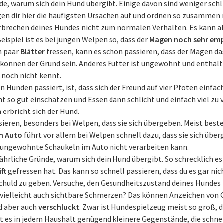
de, warum sich dein Hund übergibt. Einige davon sind weniger sch
en dir hier die häufigsten Ursachen auf und ordnen so zusammen mi
rbrechen deines Hundes nicht zum normalen Verhalten. Es kann abe
eispiel ist es bei jungen Welpen so, dass der
Magen noch sehr emp
n paar
Blätter
fressen, kann es schon passieren, dass der Magen das
können der Grund sein. Anderes Futter ist ungewohnt und enthält 
d noch nicht kennt.
n Hunden passiert, ist, dass sich der Freund auf vier Pfoten einfac
 so gut einschätzen und Essen dann schlicht und einfach viel zu 
 erbricht sich der Hund.
ieren, besonders bei Welpen, dass sie sich übergeben. Meist beste
m Auto
führt vor allem bei Welpen schnell dazu, dass sie sich über
 ungewohnte Schaukeln im Auto nicht verarbeiten kann.
fährliche Gründe, warum sich dein Hund übergibt. So schrecklich es 
ift
gefressen hat. Das kann so schnell passieren, dass du es gar n
Schuld zu geben. Versuche, den Gesundheitszustand deines Hundes 
vielleicht auch sichtbare Schmerzen? Das können Anzeichen von Gi
nd aber auch
verschluckt
. Zwar ist Hundespielzeug meist so groß, d
bt es in jedem Haushalt genügend kleinere Gegenstände, die schne