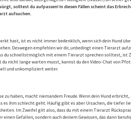
ürgt, solltest du aufpassen! In diesen Fällen scheint das Erbrec
rarzt aufsuchen.
erkt hast, ist es nicht immer bedenklich, wenn sich dein Hund übe
gehen. Deswegen empfehlen wir dir, unbedingt einen Tierarzt aufz
ss du schnellstmöglich mit einem Tierarzt sprechen solltest, ist Z
du nicht lange warten musst, kannst du den Video-Chat von Pfot
ell und unkompliziert weiter.
se zu haben, macht niemandem Freude. Wenn dein Hund erbricht, 
 es ihm schlecht geht. Häufig gibt es aber Ursachen, die tiefer l
heiten. Im Zweifel gilt also, dass du mit einem Tierarzt Rückspra
er einen Gefallen, sondern auch deinem Gewissen, das dann beruhig